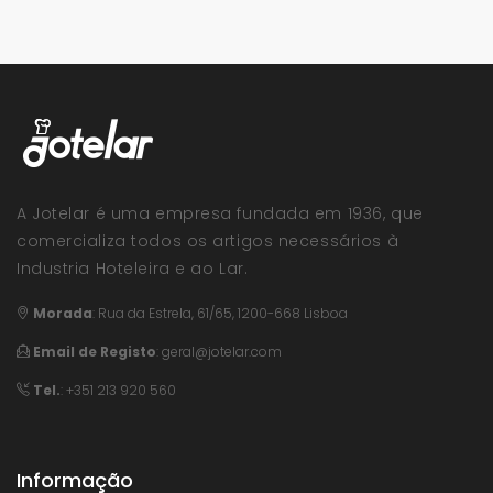
A Jotelar é uma empresa fundada em 1936, que
comercializa todos os artigos necessários à
Industria Hoteleira e ao Lar.
Morada
:
Rua da Estrela, 61/65, 1200-668 Lisboa
Email de Registo
:
geral@jotelar.com
Tel.
: +351 213 920 560
Informação