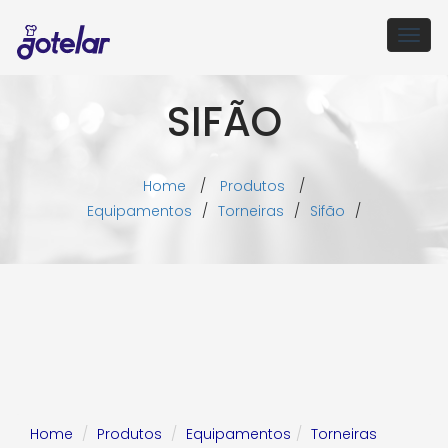
Togg
navig
SIFÃO
Home
/
Produtos
/
Equipamentos
/
Torneiras
/
Sifão
/
Home
Produtos
Equipamentos
Torneiras