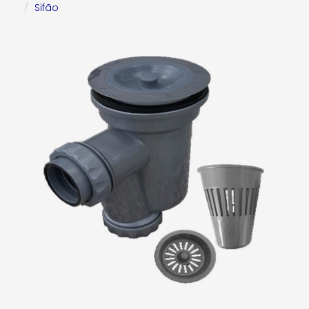
Sifão