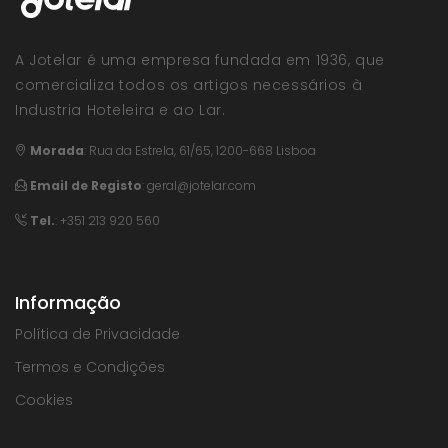
A Jotelar é uma empresa fundada em 1936, que
comercializa todos os artigos necessários à
Industria Hoteleira e ao Lar.
Morada
:
Rua da Estrela, 61/65, 1200-668 Lisboa
Email de Registo
:
geral@jotelar.com
Tel.
: +351 213 920 560
Informação
Política de Privacidade
Termos e Condições
Cookies