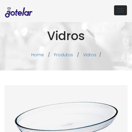
Togg
navig
Vidros
Home
/
Produtos
/
Vidros
/