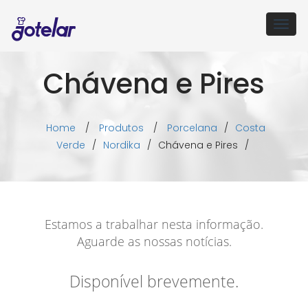
Togg
navig
Chávena e Pires
Home
/
Produtos
/
Porcelana
/
Costa
Verde
/
Nordika
/
Chávena e Pires
/
Estamos a trabalhar nesta informação.
Aguarde as nossas notícias.
Disponível brevemente.