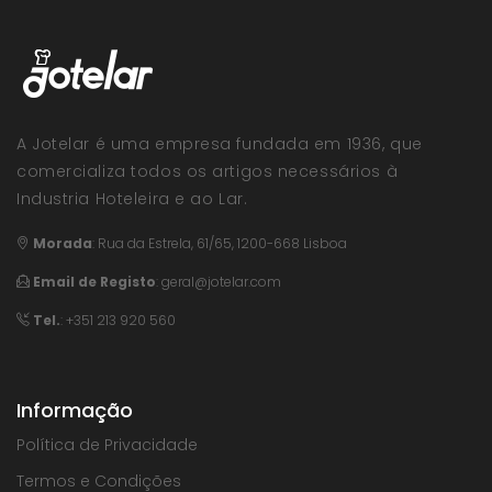
A Jotelar é uma empresa fundada em 1936, que
comercializa todos os artigos necessários à
Industria Hoteleira e ao Lar.
Morada
:
Rua da Estrela, 61/65, 1200-668 Lisboa
Email de Registo
:
geral@jotelar.com
Tel.
: +351 213 920 560
Informação
Política de Privacidade
Termos e Condições