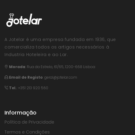
A Jotelar é uma empresa fundada em 1936, que
comercializa todos os artigos necessários à
Industria Hoteleira e ao Lar.
Morada
:
Rua da Estrela, 61/65, 1200-668 Lisboa
Email de Registo
:
geral@jotelar.com
Tel.
: +351 213 920 560
Informação
Política de Privacidade
Termos e Condições