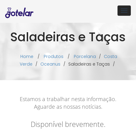
Togg
navig
Saladeiras e Taças
Home
/
Produtos
/
Porcelana
/
Costa
Verde
/
Oceanus
/
Saladeiras e Taças
/
Estamos a trabalhar nesta informação.
Aguarde as nossas notícias.
Disponível brevemente.