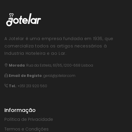
A Jotelar é uma empresa fundada em 1936, que
comercializa todos os artigos necessários à
Industria Hoteleira e ao Lar.
Morada
:
Rua da Estrela, 61/65, 1200-668 Lisboa
Email de Registo
:
geral@jotelar.com
Tel.
: +351 213 920 560
Informação
Política de Privacidade
Termos e Condições