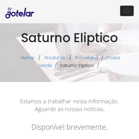
Togg
navig
Saturno Eliptico
Home
/
Produtos
/
Porcelana
/
Costa
Verde
/
Saturno Eliptico
/
Estamos a trabalhar nesta informação.
Aguarde as nossas notícias.
Disponível brevemente.