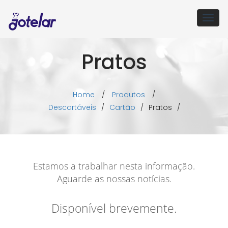
Togg
navig
Pratos
Home
/
Produtos
/
Descartáveis
/
Cartão
/
Pratos
/
Estamos a trabalhar nesta informação.
Aguarde as nossas notícias.
Disponível brevemente.