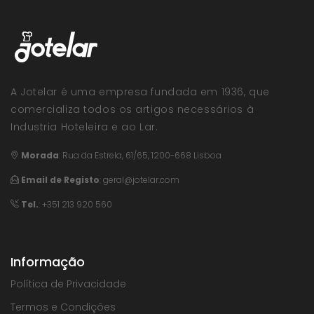
A Jotelar é uma empresa fundada em 1936, que
comercializa todos os artigos necessários à
Industria Hoteleira e ao Lar.
Morada
:
Rua da Estrela, 61/65, 1200-668 Lisboa
Email de Registo
:
geral@jotelar.com
Tel.
: +351 213 920 560
Informação
Política de Privacidade
Termos e Condições