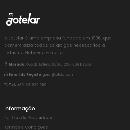
A Jotelar é uma empresa fundada em 1936, que
comercializa todos os artigos necessários à
Industria Hoteleira e ao Lar.
Morada
:
Rua da Estrela, 61/65, 1200-668 Lisboa
Email de Registo
:
geral@jotelar.com
Tel.
: +351 213 920 560
Informação
Política de Privacidade
Termos e Condições