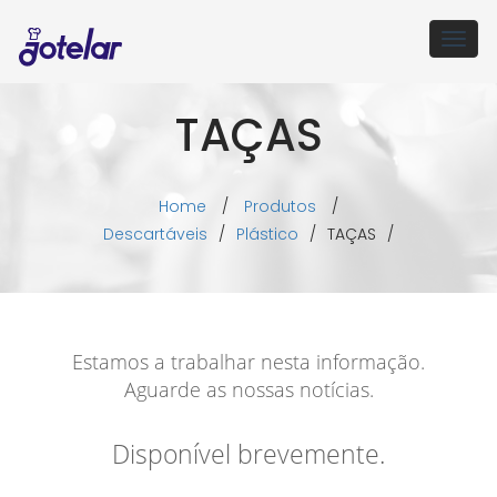
Togg
navig
TAÇAS
Home
/
Produtos
/
Descartáveis
/
Plástico
/
TAÇAS
/
Estamos a trabalhar nesta informação.
Aguarde as nossas notícias.
Disponível brevemente.