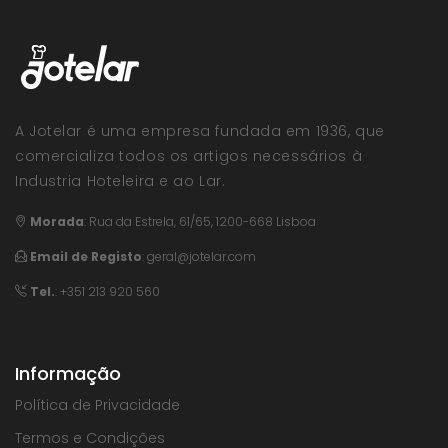
A Jotelar é uma empresa fundada em 1936, que
comercializa todos os artigos necessários à
Industria Hoteleira e ao Lar.
Morada
:
Rua da Estrela, 61/65, 1200-668 Lisboa
Email de Registo
:
geral@jotelar.com
Tel.
: +351 213 920 560
Informação
Política de Privacidade
Termos e Condições