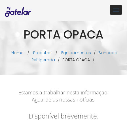
Togg
navig
PORTA OPACA
Home
/
Produtos
/
Equipamentos
/
Bancada
Refrigerada
/
PORTA OPACA
/
Estamos a trabalhar nesta informação.
Aguarde as nossas notícias.
Disponível brevemente.