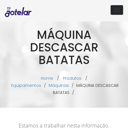
Togg
navig
MÁQUINA
DESCASCAR
BATATAS
Home
/
Produtos
/
Equipamentos
/
Máquinas
/
MÁQUINA DESCASCAR
BATATAS
/
Estamos a trabalhar nesta informação.