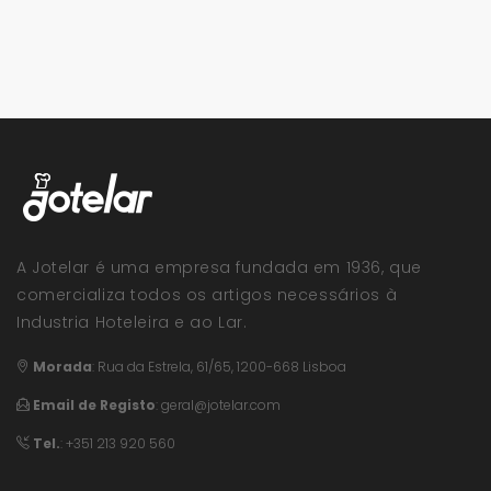
A Jotelar é uma empresa fundada em 1936, que
comercializa todos os artigos necessários à
Industria Hoteleira e ao Lar.
Morada
:
Rua da Estrela, 61/65, 1200-668 Lisboa
Email de Registo
:
geral@jotelar.com
Tel.
: +351 213 920 560