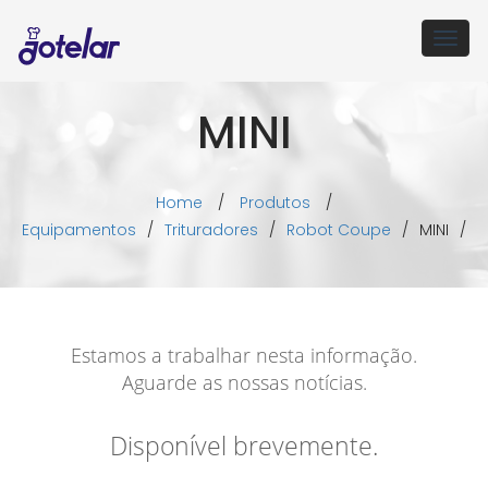
Togg
navig
MINI
Home
/
Produtos
/
Equipamentos
/
Trituradores
/
Robot Coupe
/
MINI
/
Estamos a trabalhar nesta informação.
Aguarde as nossas notícias.
Disponível brevemente.