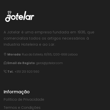
A Jotelar é uma empresa fundada em 1936, que
comercializa todos os artigos necessários à
Industria Hoteleira e ao Lar.
Morada
:
Rua da Estrela, 61/65, 1200-668 Lisboa
Email de Registo
:
geral@jotelar.com
Tel.
: +351 213 920 560
Informação
Política de Privacidade
Termos e Condições