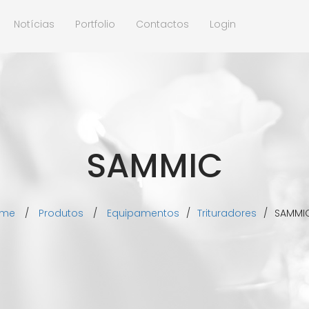
Notícias
Portfolio
Contactos
Login
SAMMIC
ome
/
Produtos
/
Equipamentos
/
Trituradores
/
SAMMI