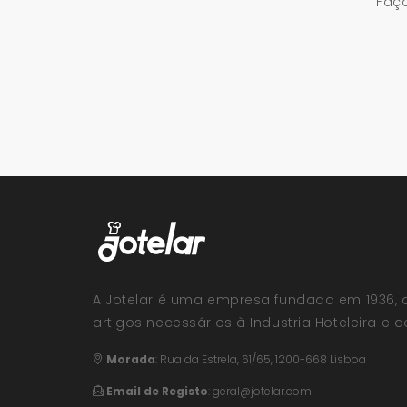
Faça
A Jotelar é uma empresa fundada em 1936, 
artigos necessários à Industria Hoteleira e ao
Morada
:
Rua da Estrela, 61/65, 1200-668 Lisboa
Email de Registo
:
geral@jotelar.com