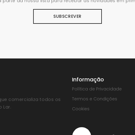
 parte da nossa lista para recebar as novidades em pri
SUBSCREVER
Informação
Política de Privacidade
Termos e Condições
que comercializa todos os
 Lar.
Cookies