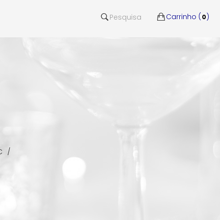
Carrinho (
)
Pesquisa
0
C
/