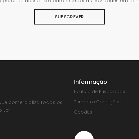
 parte da nossa lista para recebar as novidades em pri
SUBSCREVER
Informação
Política de Privacidade
Termos e Condições
que comercializa todos os
 Lar.
Cookies