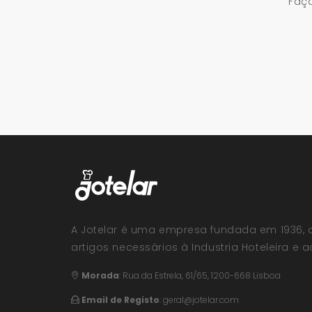
Faça
A Jotelar é uma empresa fundada em 1936, 
artigos necessários à Industria Hoteleira e ao
Morada
:
Rua da Estrela, 61/65, 1200-668 Lisboa
Email de Registo
:
geral@jotelar.com