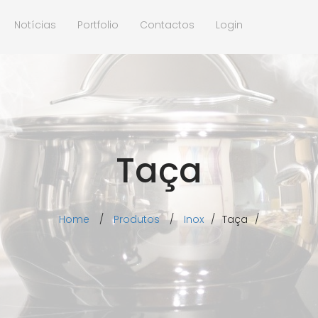
Notícias
Portfolio
Contactos
Login
Taça
Home
/
Produtos
/
Inox
/
Taça
/