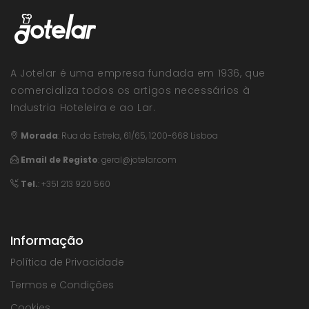
A Jotelar é uma empresa fundada em 1936, que
comercializa todos os artigos necessários à
Industria Hoteleira e ao Lar.
Morada
:
Rua da Estrela, 61/65, 1200-668 Lisboa
Email de Registo
:
geral@jotelar.com
Tel.
: +351 213 920 560
Informação
Política de Privacidade
Termos e Condições
Cookies