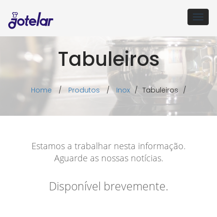
Togg
navig
Tabuleiros
Home
/
Produtos
/
Inox
/
Tabuleiros
/
Estamos a trabalhar nesta informação.
Aguarde as nossas notícias.
Disponível brevemente.