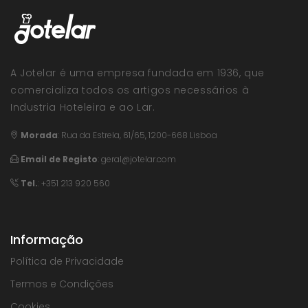
A Jotelar é uma empresa fundada em 1936, que
comercializa todos os artigos necessários à
Industria Hoteleira e ao Lar.
Morada
:
Rua da Estrela, 61/65, 1200-668 Lisboa
Email de Registo
:
geral@jotelar.com
Tel.
: +351 213 920 560
Informação
Política de Privacidade
Termos e Condições
Cookies