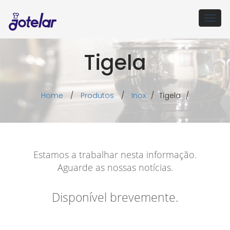
Togg
navig
Tigela
Home
/
Produtos
/
Inox
/
Tigela
/
Estamos a trabalhar nesta informação.
Aguarde as nossas notícias.
Disponível brevemente.