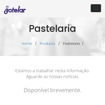
Togg
navig
Pastelaria
Home
/
Produtos
/
Pastelaria
/
Estamos a trabalhar nesta informação.
Aguarde as nossas notícias.
Disponível brevemente.