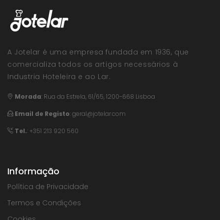
A Jotelar é uma empresa fundada em 1936, que
comercializa todos os artigos necessários à
Industria Hoteleira e ao Lar.
Morada
:
Rua da Estrela, 61/65, 1200-668 Lisboa
Email de Registo
:
geral@jotelar.com
Tel.
: +351 213 920 560
Informação
Política de Privacidade
Termos e Condições
Cookies