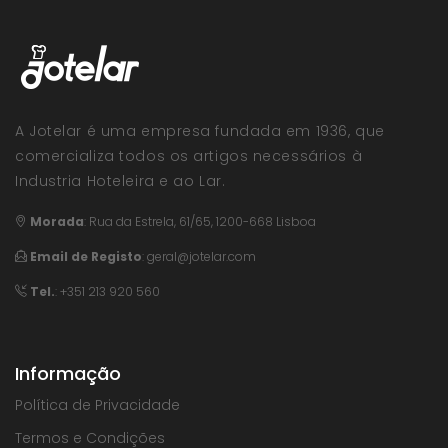
A Jotelar é uma empresa fundada em 1936, que
comercializa todos os artigos necessários à
Industria Hoteleira e ao Lar.
Morada
:
Rua da Estrela, 61/65, 1200-668 Lisboa
Email de Registo
:
geral@jotelar.com
Tel.
: +351 213 920 560
Informação
Política de Privacidade
Termos e Condições