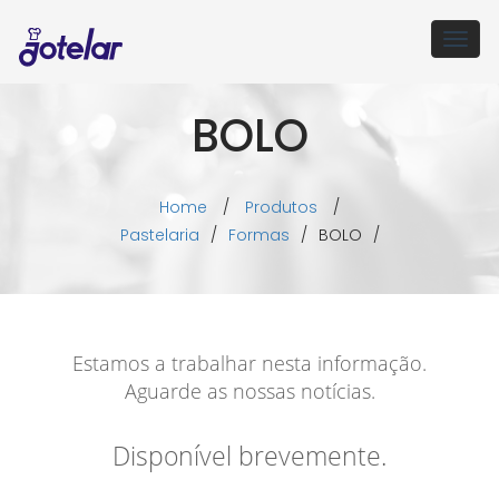
Togg
navig
BOLO
Home
/
Produtos
/
Pastelaria
/
Formas
/
BOLO
/
Estamos a trabalhar nesta informação.
Aguarde as nossas notícias.
Disponível brevemente.