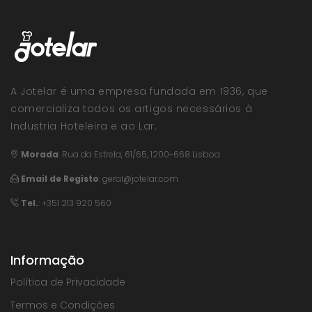
A Jotelar é uma empresa fundada em 1936, que
comercializa todos os artigos necessários à
Industria Hoteleira e ao Lar.
Morada
:
Rua da Estrela, 61/65, 1200-668 Lisboa
Email de Registo
:
geral@jotelar.com
Tel.
: +351 213 920 560
Informação
Política de Privacidade
Termos e Condições