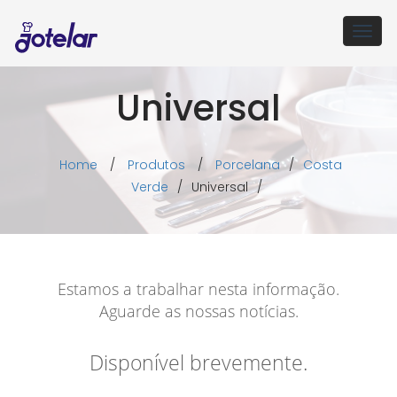
Togg
navig
Universal
Home
/
Produtos
/
Porcelana
/
Costa
Verde
/
Universal
/
Estamos a trabalhar nesta informação.
Aguarde as nossas notícias.
Disponível brevemente.