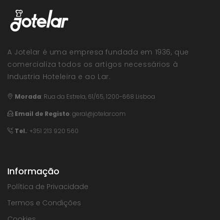
A Jotelar é uma empresa fundada em 1936, que
comercializa todos os artigos necessários à
Industria Hoteleira e ao Lar.
Morada
:
Rua da Estrela, 61/65, 1200-668 Lisboa
Email de Registo
:
geral@jotelar.com
Tel.
: +351 213 920 560
Informação
Política de Privacidade
Termos e Condições
Cookies