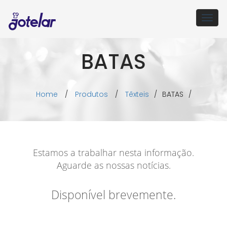
Togg
navig
BATAS
Home
/
Produtos
/
Têxteis
/
BATAS
/
Estamos a trabalhar nesta informação.
Aguarde as nossas notícias.
Disponível brevemente.