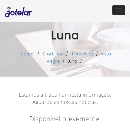
Togg
navig
Luna
Home
/
Produtos
/
Porcelana
/
Vista
Alegre
/
Luna
/
Estamos a trabalhar nesta informação.
Aguarde as nossas notícias.
Disponível brevemente.