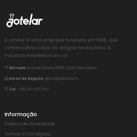
A Jotelar é uma empresa fundada em 1936, que
comercializa todos os artigos necessários à
Industria Hoteleira e ao Lar.
Morada
:
Rua da Estrela, 61/65, 1200-668 Lisboa
Email de Registo
:
geral@jotelar.com
Tel.
: +351 213 920 560
Informação
Política de Privacidade
Termos e Condições