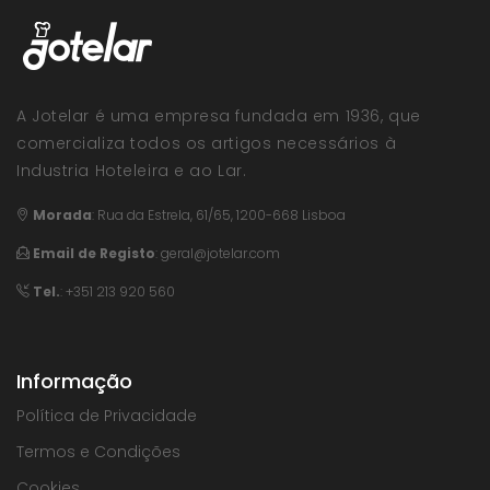
A Jotelar é uma empresa fundada em 1936, que
comercializa todos os artigos necessários à
Industria Hoteleira e ao Lar.
Morada
:
Rua da Estrela, 61/65, 1200-668 Lisboa
Email de Registo
:
geral@jotelar.com
Tel.
: +351 213 920 560
Informação
Política de Privacidade
Termos e Condições
Cookies