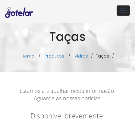
Togg
navig
Taças
Home
/
Produtos
/
Vidros
/
Taças
/
Estamos a trabalhar nesta informação.
Aguarde as nossas notícias.
Disponível brevemente.