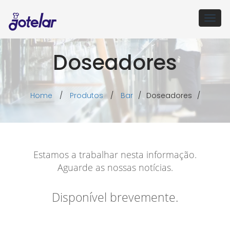
Togg
navig
Doseadores
Home
/
Produtos
/
Bar
/
Doseadores
/
Estamos a trabalhar nesta informação.
Aguarde as nossas notícias.
Disponível brevemente.