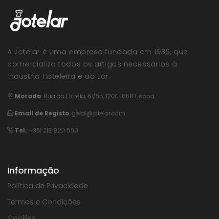
A Jotelar é uma empresa fundada em 1936, que
comercializa todos os artigos necessários à
Industria Hoteleira e ao Lar.
Morada
:
Rua da Estrela, 61/65, 1200-668 Lisboa
Email de Registo
:
geral@jotelar.com
Tel.
: +351 213 920 560
Informação
Política de Privacidade
Termos e Condições
Cookies