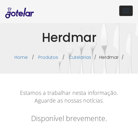
Togg
navig
Herdmar
Home
/
Produtos
/
Cutelarias
/
Herdmar
/
Estamos a trabalhar nesta informação.
Aguarde as nossas notícias.
Disponível brevemente.