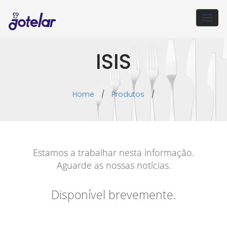
Togg
navig
ISIS
Home
/
Produtos
/
Estamos a trabalhar nesta informação.
Aguarde as nossas notícias.
Disponível brevemente.