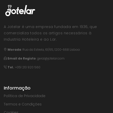
A Jotelar é uma empresa fundada em 1936, que
comercializa todos os artigos necessários à
Industria Hoteleira e ao Lar.
Morada
:
Rua da Estrela, 61/65, 1200-668 Lisboa
Email de Registo
:
geral@jotelar.com
Tel.
: +351 213 920 560
Informação
Política de Privacidade
Termos e Condições
Cookies