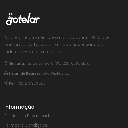
A Jotelar é uma empresa fundada em 1936, que
comercializa todos os artigos necessários à
Industria Hoteleira e ao Lar.
Morada
:
Rua da Estrela, 61/65, 1200-668 Lisboa
Email de Registo
:
geral@jotelar.com
Tel.
: +351 213 920 560
Informação
Política de Privacidade
Termos e Condições