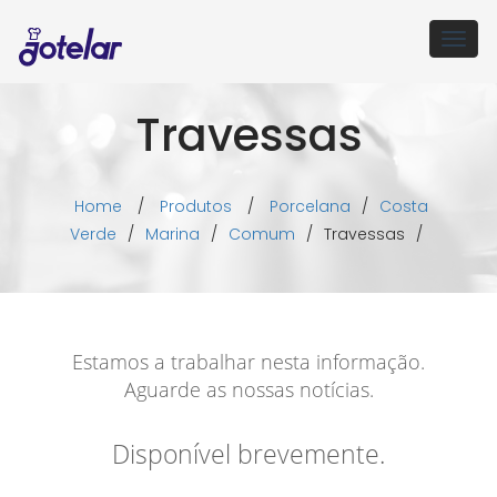
Togg
navig
Travessas
Home
/
Produtos
/
Porcelana
/
Costa
Verde
/
Marina
/
Comum
/
Travessas
/
Estamos a trabalhar nesta informação.
Aguarde as nossas notícias.
Disponível brevemente.