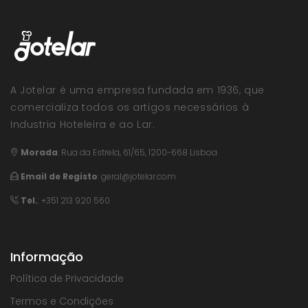
A Jotelar é uma empresa fundada em 1936, que
comercializa todos os artigos necessários à
Industria Hoteleira e ao Lar.
Morada
:
Rua da Estrela, 61/65, 1200-668 Lisboa
Email de Registo
:
geral@jotelar.com
Tel.
: +351 213 920 560
Informação
Política de Privacidade
Termos e Condições