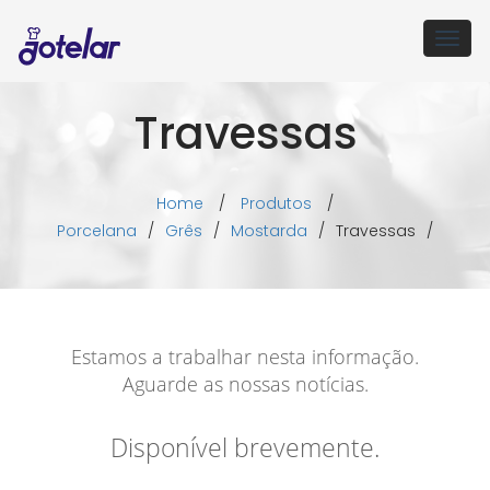
Togg
navig
Travessas
Home
/
Produtos
/
Porcelana
/
Grês
/
Mostarda
/
Travessas
/
Estamos a trabalhar nesta informação.
Aguarde as nossas notícias.
Disponível brevemente.