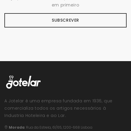
em primeiro
SUBSCREVER
A Jotelar é uma empresa fundada em 1936, que
comercializa todos os artigos necessários à
Industria Hoteleira e ao Lar.
Morada
:
Rua da Estrela, 61/65, 1200-668 Lisboa