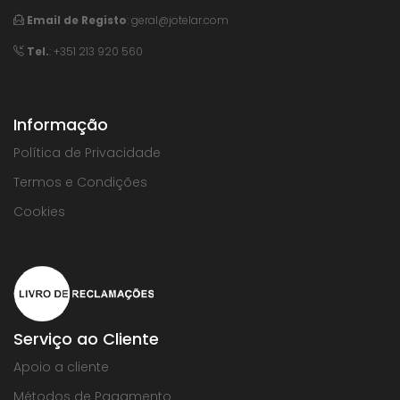
Email de Registo
:
geral@jotelar.com
Tel.
: +351 213 920 560
Informação
Política de Privacidade
Termos e Condições
Cookies
Serviço ao Cliente
Apoio a cliente
Métodos de Pagamento