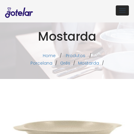
Togg
navig
Mostarda
Home
/
Produtos
/
Porcelana
/
Grês
/
Mostarda
/