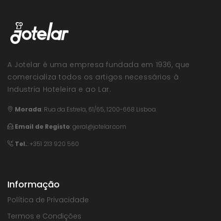
A Jotelar é uma empresa fundada em 1936, que
comercializa todos os artigos necessários à
Industria Hoteleira e ao Lar.
Morada
:
Rua da Estrela, 61/65, 1200-668 Lisboa
Email de Registo
:
geral@jotelar.com
Tel.
: +351 213 920 560
Informação
Política de Privacidade
Termos e Condições