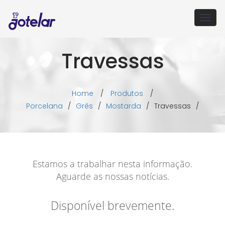
Togg
navig
Travessas
Home
/
Produtos
/
Porcelana
/
Grês
/
Mostarda
/
Travessas
/
Estamos a trabalhar nesta informação.
Aguarde as nossas notícias.
Disponível brevemente.