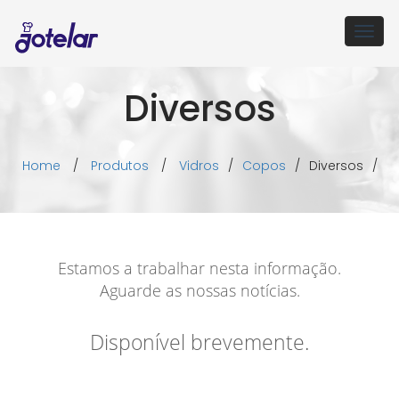
Togg
navig
Diversos
Home
/
Produtos
/
Vidros
/
Copos
/
Diversos
/
Estamos a trabalhar nesta informação.
Aguarde as nossas notícias.
Disponível brevemente.