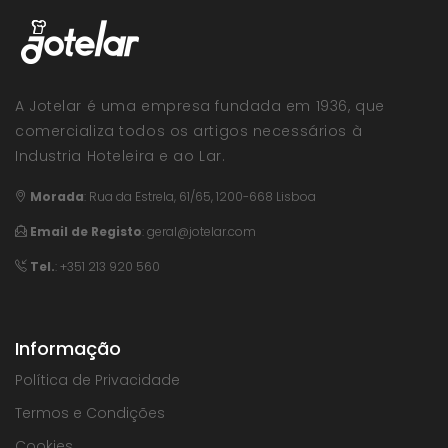
A Jotelar é uma empresa fundada em 1936, que
comercializa todos os artigos necessários à
Industria Hoteleira e ao Lar.
Morada
:
Rua da Estrela, 61/65, 1200-668 Lisboa
Email de Registo
:
geral@jotelar.com
Tel.
: +351 213 920 560
Informação
Política de Privacidade
Termos e Condições
Cookies