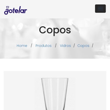
Togg
navig
Copos
Home
/
Produtos
/
Vidros
/
Copos
/