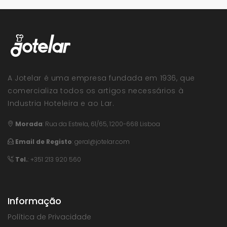
A Jotelar é uma empresa fundada em 1936, que
comercializa todos os artigos necessários à
Industria Hoteleira e ao Lar.
Morada
:
Rua da Estrela, 61/65, 1200-668 Lisboa
Email de Registo
:
geral@jotelar.com
Tel.
: +351 213 920 560
Informação
Política de Privacidade