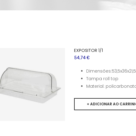
EXPOSITOR 1/1
54,74 €
Dimensões:53,5x36x21
Tampa roll top
Material: policarbonat