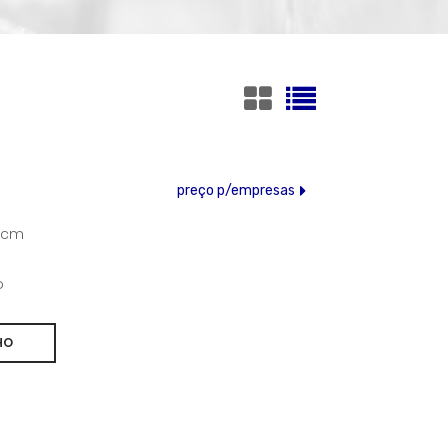
preço p/empresas
,5cm
o