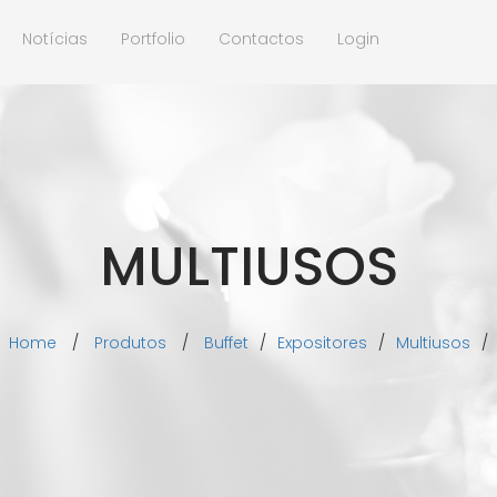
Notícias
Portfolio
Contactos
Login
MULTIUSOS
Home
/
Produtos
/
Buffet
/
Expositores
/
Multiusos
/