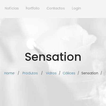
Notícias
Portfolio
Contactos
Login
Sensation
Home
/
Produtos
/
Vidros
/
Cálices
/
Sensation
/