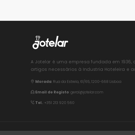
A Jotelar é uma empresa fundada em 1936, 
artigos necessários à Industria Hoteleira e ao
Morada
:
Rua da Estrela, 61/65, 1200-668 Lisboa
Email de Registo
:
geral@jotelar.com
Tel.
: +351 213 920 560
© 2026 Jotelar. Todos os direitos reservados. 