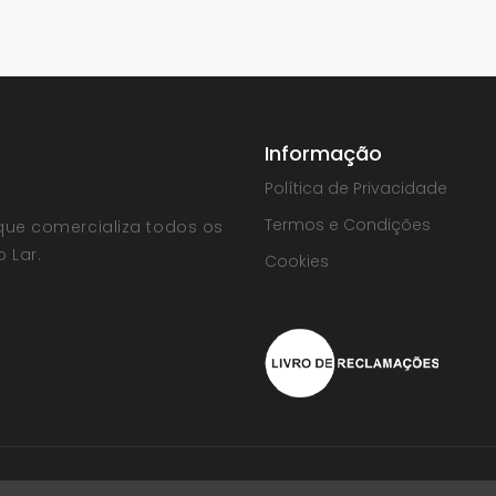
Informação
Política de Privacidade
Termos e Condições
que comercializa todos os
 Lar.
Cookies
| Powered by
Vectweb®
SM