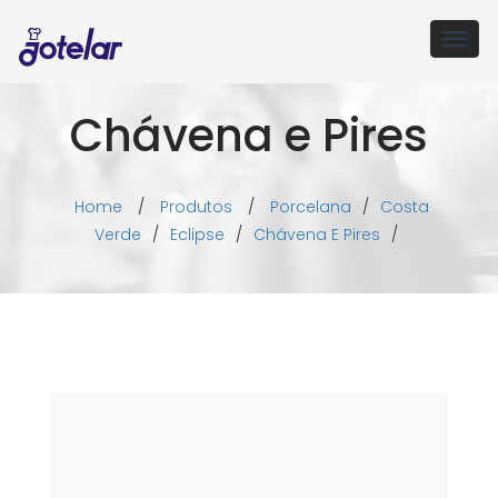
Togg
navig
Chávena e Pires
Home
/
Produtos
/
Porcelana
/
Costa
Verde
/
Eclipse
/
Chávena E Pires
/