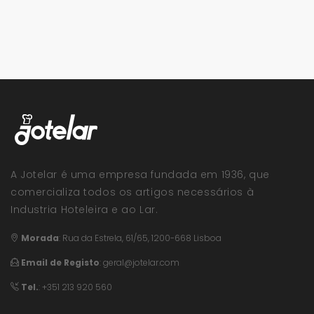
A Jotelar é uma empresa fundada em 1936, que
comercializa todos os artigos necessários à
Industria Hoteleira e ao Lar.
Morada
:
Rua da Estrela, 61/65, 1200-668 Lisboa
Email de Registo
:
geral@jotelar.com
Tel.
: +351 213 920 560