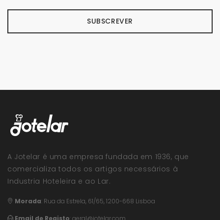
SUBSCREVER
A Jotelar é uma empresa fundada em 1936, que
comercializa todos os artigos necessários à
Industria Hoteleira e ao Lar.
Morada
:
Rua da Estrela, 61/65, 1200-668 Lisboa
Email de Registo
:
geral@jotelar.com