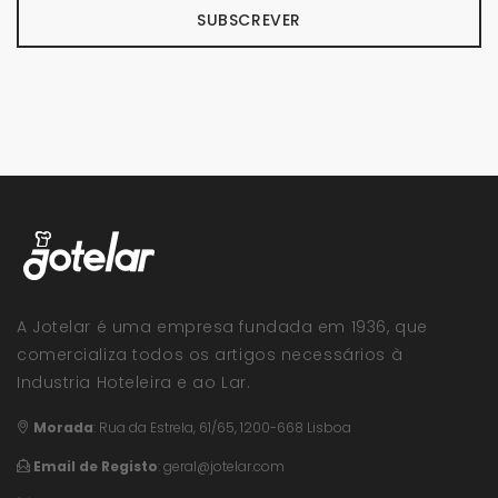
SUBSCREVER
A Jotelar é uma empresa fundada em 1936, que
comercializa todos os artigos necessários à
Industria Hoteleira e ao Lar.
Morada
:
Rua da Estrela, 61/65, 1200-668 Lisboa
Email de Registo
:
geral@jotelar.com