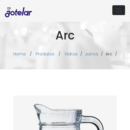
Togg
navig
Arc
Home
/
Produtos
/
Vidros
/
Jarros
/
Arc
/