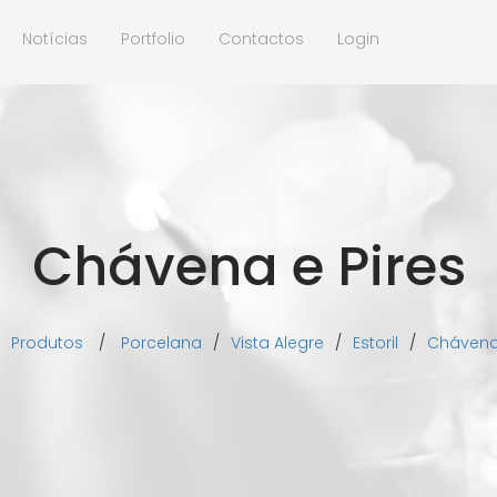
Notícias
Portfolio
Contactos
Login
Chávena e Pires
Produtos
/
Porcelana
/
Vista Alegre
/
Estoril
/
Chávena 