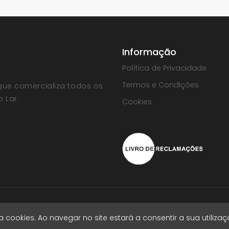
Informação
Política de Privacidade
Termos e Condições
que comercializa todos os
 Lar.
Cookies
| Powered by
Vectweb®
SM
liza cookies. Ao navegar no site estará a consentir a sua utiliza