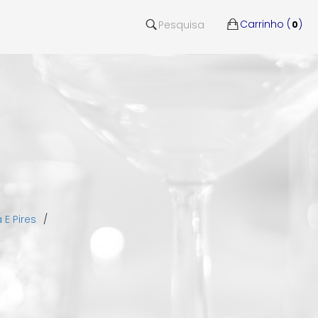
Carrinho (
)
Pesquisa
0
E Pires
/