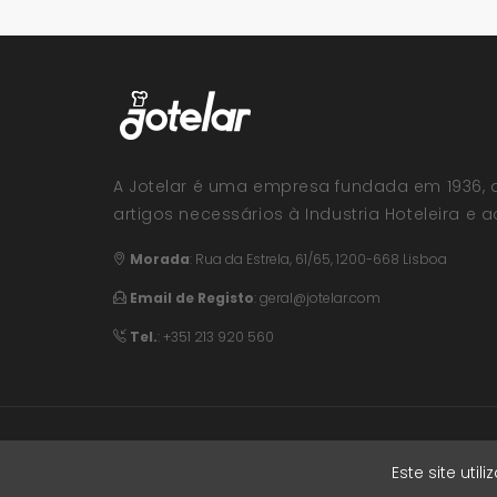
A Jotelar é uma empresa fundada em 1936, 
artigos necessários à Industria Hoteleira e ao
Morada
:
Rua da Estrela, 61/65, 1200-668 Lisboa
Email de Registo
:
geral@jotelar.com
Tel.
: +351 213 920 560
© 2026 Jotelar. Todos os direitos reservados. 
Este site uti