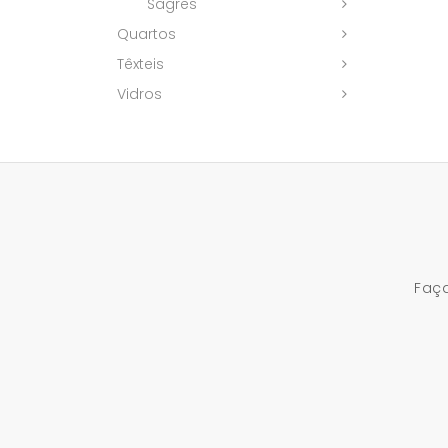
Sagres
Quartos
Têxteis
Vidros
Faça