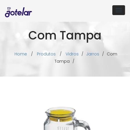
Togg
navig
Com Tampa
Home
/
Produtos
/
Vidros
/
Jarros
/
Com
Tampa
/