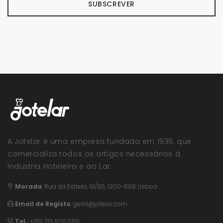
SUBSCREVER
A Jotelar é uma empresa fundada em 1936, que
comercializa todos os artigos necessários à
Industria Hoteleira e ao Lar.
Morada
:
Rua da Estrela, 61/65, 1200-668 Lisboa
Email de Registo
:
geral@jotelar.com
Tel.
: +351 213 920 560