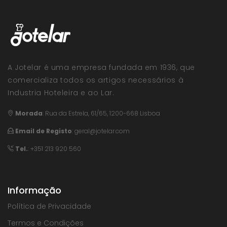
A Jotelar é uma empresa fundada em 1936, que
comercializa todos os artigos necessários à
Industria Hoteleira e ao Lar.
Morada
:
Rua da Estrela, 61/65, 1200-668 Lisboa
Email de Registo
:
geral@jotelar.com
Tel.
: +351 213 920 560
Informação
Política de Privacidade
Termos e Condições