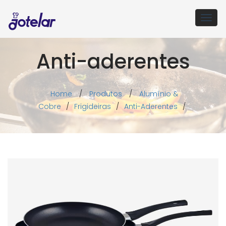
Togg
navig
Anti-aderentes
Home
/
Produtos
/
Alumínio &
Cobre
/
Frigideiras
/
Anti-Aderentes
/